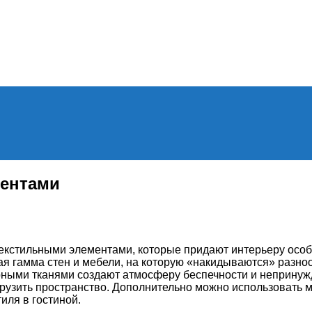
ментами
текстильными элементами, которые придают интерьеру осо
вая гамма стен и мебели, на которую «накидываются» разн
урными тканями создают атмосферу беспечности и неприну
грузить пространство. Дополнительно можно использовать
иля в гостиной.