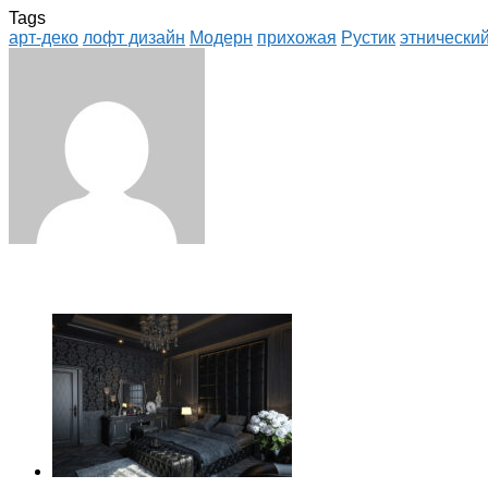
Tags
арт-деко
лофт дизайн
Модерн
прихожая
Рустик
этнически
Facebook
Twitter
LinkedIn
Tumblr
Pinterest
Reddit
VKontakte
Odnoklassniki
Skype
WhatsApp
Telegram
Viber
Share
Print
via
Email
ЧИТАЕМОЕ