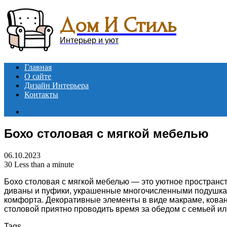
Menu
Дом И Стиль
Интерьер и уют
Главная
О сайте
Дизайн Интерьера
Контакты
Search
for
Бохо столовая с мягкой мебелью
06.10.2023
30
Less than a minute
Бохо столовая с мягкой мебелью — это уютное пространст
диваны и пуфики, украшенные многочисленными подушкам
комфорта. Декоративные элементы в виде макраме, кован
столовой приятно проводить время за обедом с семьей ил
Tags