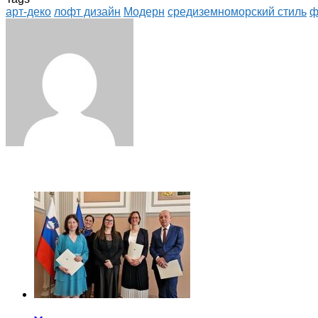
арт-деко
лофт дизайн
Модерн
средиземноморский стиль
ф
Facebook
Twitter
LinkedIn
Tumblr
Pinterest
Reddit
VKontakte
Odnoklassniki
Skype
WhatsApp
Telegram
Viber
Share
Print
via
Email
ЧИТАЕМОЕ