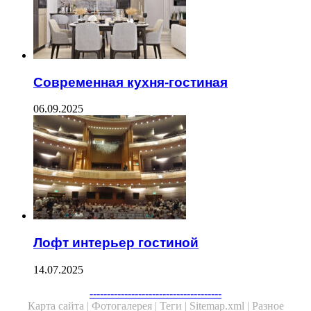
Современная кухня-гостиная
06.09.2025
Лофт интерьер гостиной
14.07.2025
Facebook
Twitter
WhatsApp
Telegram
--------------------------------------
Карта сайта |
Фотогалерея |
Теги |
Sitemap.xml |
Разное