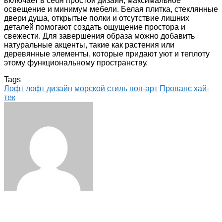
включает в себя простой дизайн, максимальное
освещение и минимум мебели. Белая плитка, стеклянные
двери душа, открытые полки и отсутствие лишних
деталей помогают создать ощущение простора и
свежести. Для завершения образа можно добавить
натуральные акценты, такие как растения или
деревянные элементы, которые придают уют и теплоту
этому функциональному пространству.
Tags
Лофт
лофт дизайн
морской стиль
поп-арт
Прованс
хай-
тек
Facebook
Twitter
LinkedIn
Tumblr
Pinterest
Reddit
VKontakte
Odnoklassniki
Skype
WhatsApp
Telegram
Viber
Share
Print
via
Email
ЧИТАЕМОЕ