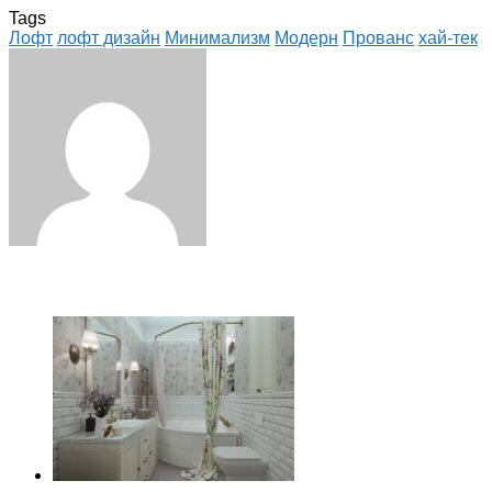
Tags
Лофт
лофт дизайн
Минимализм
Модерн
Прованс
хай-тек
Facebook
Twitter
LinkedIn
Tumblr
Pinterest
Reddit
VKontakte
Odnoklassniki
Skype
WhatsApp
Telegram
Viber
Share
Print
via
Email
ЧИТАЕМОЕ