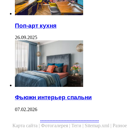
Поп-арт кухня
26.09.2025
Фьюжн интерьер спальни
07.02.2026
Facebook
Twitter
WhatsApp
Telegram
--------------------------------------
Карта сайта |
Фотогалерея |
Теги |
Sitemap.xml |
Разное