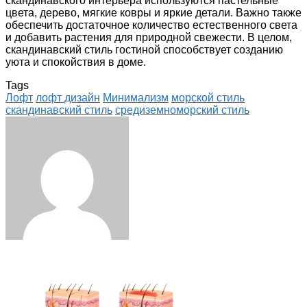
скандинавского интерьера используются пастельные
цвета, дерево, мягкие ковры и яркие детали. Важно также
обеспечить достаточное количество естественного света
и добавить растения для природной свежести. В целом,
скандинавский стиль гостиной способствует созданию
уюта и спокойствия в доме.
Tags
Лофт
лофт дизайн
Минимализм
морской стиль
скандинавский стиль
средиземноморский стиль
Facebook
Twitter
LinkedIn
Tumblr
Pinterest
Reddit
VKontakte
Odnoklassniki
Skype
WhatsApp
Telegram
Viber
Share
Print
via
Email
ЧИТАЕМОЕ