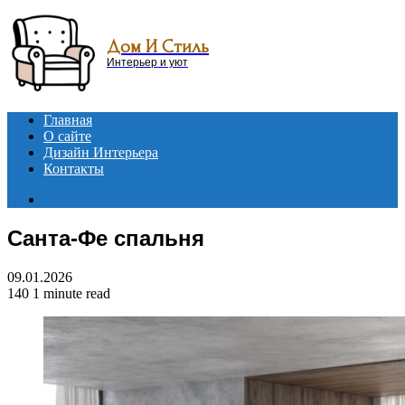
Menu
Дом И Стиль
Интерьер и уют
Главная
О сайте
Дизайн Интерьера
Контакты
Search
for
Санта-Фе спальня
09.01.2026
140
1 minute read