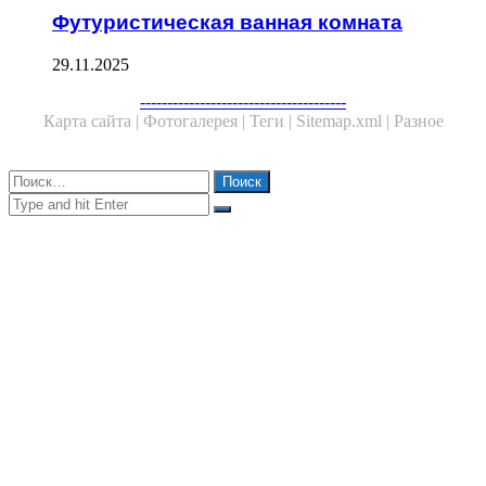
Футуристическая ванная комната
29.11.2025
Facebook
Twitter
WhatsApp
Telegram
--------------------------------------
Карта сайта |
Фотогалерея |
Теги |
Sitemap.xml |
Разное
Close
Найти:
Close
Search
for