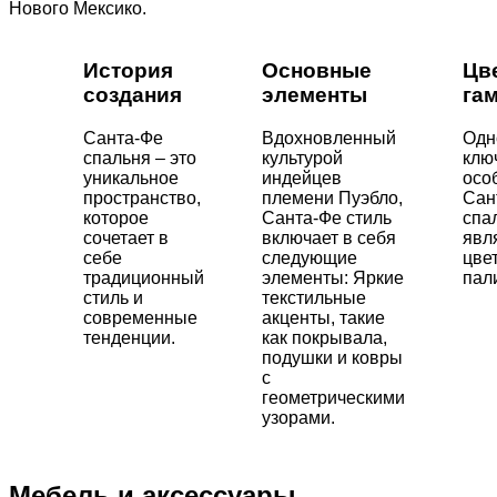
Нового Мексико.
История
Основные
Цв
создания
элементы
га
Санта-Фе
Вдохновленный
Одн
спальня – это
культурой
клю
уникальное
индейцев
осо
пространство,
племени Пуэбло,
Сан
которое
Санта-Фе стиль
спа
сочетает в
включает в себя
явл
себе
следующие
цве
традиционный
элементы: Яркие
пал
стиль и
текстильные
современные
акценты, такие
тенденции.
как покрывала,
подушки и ковры
с
геометрическими
узорами.
Мебель и аксессуары