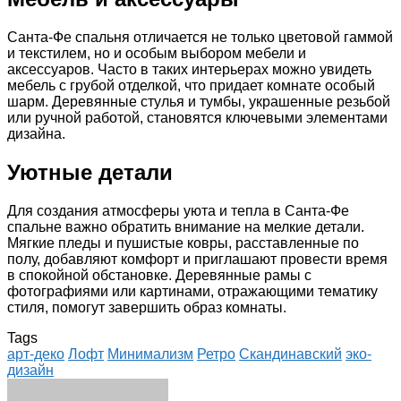
Санта-Фе спальня отличается не только цветовой гаммой
и текстилем, но и особым выбором мебели и
аксессуаров. Часто в таких интерьерах можно увидеть
мебель с грубой отделкой, что придает комнате особый
шарм. Деревянные стулья и тумбы, украшенные резьбой
или ручной работой, становятся ключевыми элементами
дизайна.
Уютные детали
Для создания атмосферы уюта и тепла в Санта-Фе
спальне важно обратить внимание на мелкие детали.
Мягкие пледы и пушистые ковры, расставленные по
полу, добавляют комфорт и приглашают провести время
в спокойной обстановке. Деревянные рамы с
фотографиями или картинами, отражающими тематику
стиля, помогут завершить образ комнаты.
Tags
арт-деко
Лофт
Минимализм
Ретро
Скандинавский
эко-
дизайн
Facebook
Twitter
LinkedIn
Tumblr
Pinterest
Reddit
VKontakte
Odnoklassniki
Skype
WhatsApp
Telegram
Viber
Share
Print