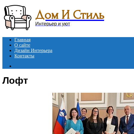
Menu
Дом И Стиль
Интерьер и уют
Главная
О сайте
Дизайн Интерьера
Контакты
Search
for
Лофт