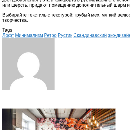
или шерсть, придают помещению дополнительный шарм и 
Выбирайте текстиль с текстурой: грубый мех, мягкий велюр
творчества.
Tags
Лофт
Минимализм
Ретро
Рустик
Скандинавский
эко-дизай
Facebook
Twitter
LinkedIn
Tumblr
Pinterest
Reddit
VKontakte
Odnoklassniki
Skype
WhatsApp
Telegram
Viber
Share
Print
via
Email
Related Articles