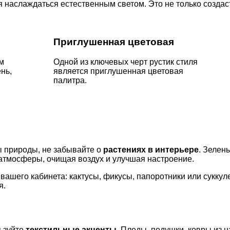
я наслаждаться естественным светом. Это не только создас
Приглушенная цветовая
м
Одной из ключевых черт рустик стиля
нь,
является приглушенная цветовая
палитра.
ы природы, не забывайте о
растениях в интерьере
. Зелен
атмосферы, очищая воздух и улучшая настроение.
вашего кабинета: кактусы, фикусы, папоротники или суккуле
я.
льзуйте
текстильные акценты
. Пледы, подушки, ковры из н