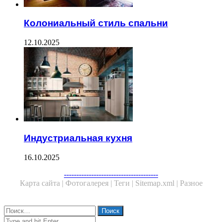
Колониальный стиль спальни
12.10.2025
Индустриальная кухня
16.10.2025
--------------------------------------
Карта сайта |
Фотогалерея |
Теги |
Sitemap.xml |
Разное
Close
Найти:
Close